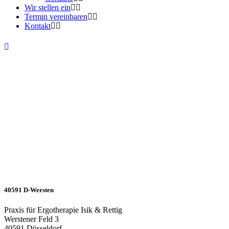
Wir stellen ein
Termin vereinbaren
Kontakt
40591 D-Wersten
Praxis für Ergotherapie Isik & Rettig
Werstener Feld 3
40591
Düsseldorf